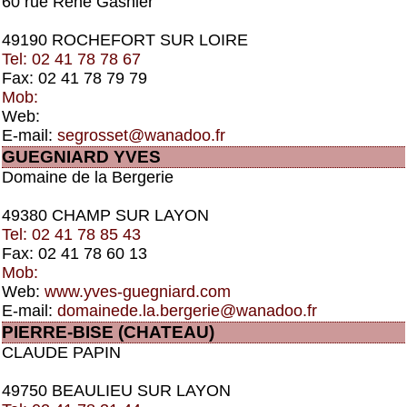
60 rue René Gasnier
49190 ROCHEFORT SUR LOIRE
Tel: 02 41 78 78 67
Fax: 02 41 78 79 79
Mob:
Web:
E-mail:
segrosset@wanadoo.fr
GUEGNIARD YVES
Domaine de la Bergerie
49380 CHAMP SUR LAYON
Tel: 02 41 78 85 43
Fax: 02 41 78 60 13
Mob:
Web:
www.yves-guegniard.com
E-mail:
domainede.la.bergerie@wanadoo.fr
PIERRE-BISE (CHATEAU)
CLAUDE PAPIN
49750 BEAULIEU SUR LAYON