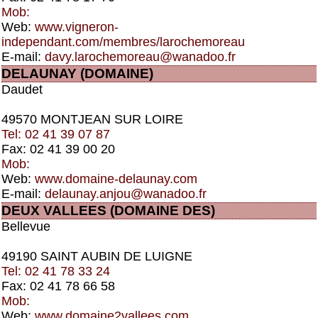
Mob:
Web:
www.vigneron-
independant.com/membres/larochemoreau
E-mail:
davy.larochemoreau@wanadoo.fr
DELAUNAY (DOMAINE)
Daudet
49570 MONTJEAN SUR LOIRE
Tel: 02 41 39 07 87
Fax: 02 41 39 00 20
Mob:
Web:
www.domaine-delaunay.com
E-mail:
delaunay.anjou@wanadoo.fr
DEUX VALLEES (DOMAINE DES)
Bellevue
49190 SAINT AUBIN DE LUIGNE
Tel: 02 41 78 33 24
Fax: 02 41 78 66 58
Mob:
Web:
www.domaine2vallees.com