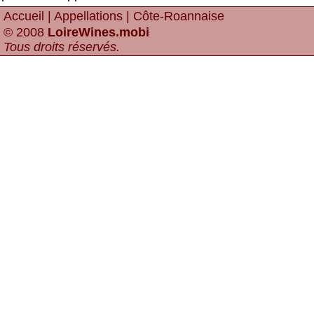
Accueil
|
Appellations
| Côte-Roannaise
© 2008
LoireWines.mobi
Tous droits réservés
.