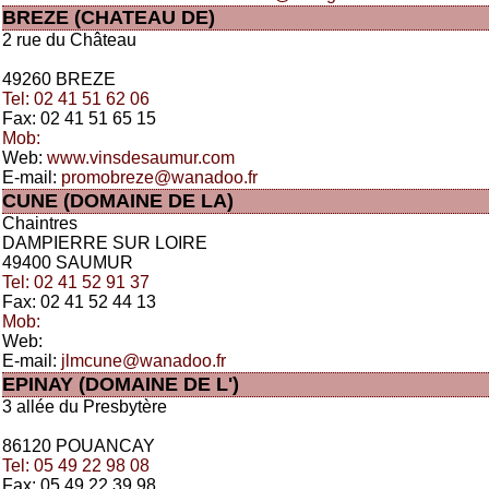
BREZE (CHATEAU DE)
2 rue du Château
49260 BREZE
Tel: 02 41 51 62 06
Fax: 02 41 51 65 15
Mob:
Web:
www.vinsdesaumur.com
E-mail:
promobreze@wanadoo.fr
CUNE (DOMAINE DE LA)
Chaintres
DAMPIERRE SUR LOIRE
49400 SAUMUR
Tel: 02 41 52 91 37
Fax: 02 41 52 44 13
Mob:
Web:
E-mail:
jlmcune@wanadoo.fr
EPINAY (DOMAINE DE L')
3 allée du Presbytère
86120 POUANCAY
Tel: 05 49 22 98 08
Fax: 05 49 22 39 98