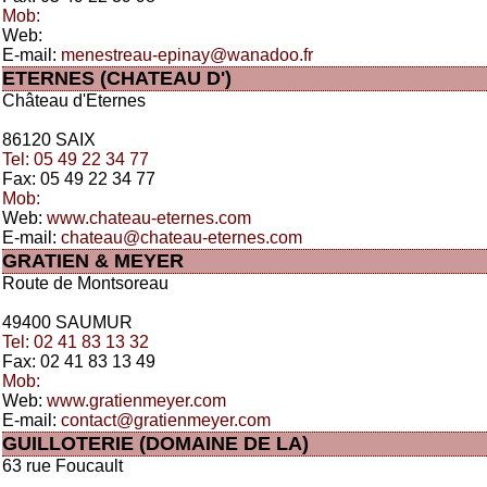
Mob:
Web:
E-mail:
menestreau-epinay@wanadoo.fr
ETERNES (CHATEAU D')
Château d'Eternes
86120 SAIX
Tel: 05 49 22 34 77
Fax: 05 49 22 34 77
Mob:
Web:
www.chateau-eternes.com
E-mail:
chateau@chateau-eternes.com
GRATIEN & MEYER
Route de Montsoreau
49400 SAUMUR
Tel: 02 41 83 13 32
Fax: 02 41 83 13 49
Mob:
Web:
www.gratienmeyer.com
E-mail:
contact@gratienmeyer.com
GUILLOTERIE (DOMAINE DE LA)
63 rue Foucault