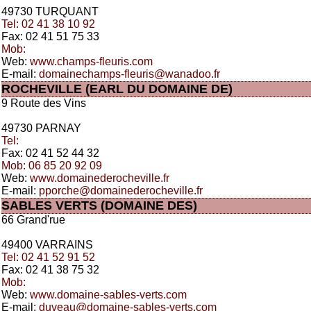
49730 TURQUANT
Tel: 02 41 38 10 92
Fax: 02 41 51 75 33
Mob:
Web:
www.champs-fleuris.com
E-mail:
domainechamps-fleuris@wanadoo.fr
ROCHEVILLE (EARL DU DOMAINE DE)
9 Route des Vins
49730 PARNAY
Tel:
Fax: 02 41 52 44 32
Mob: 06 85 20 92 09
Web:
www.domainederocheville.fr
E-mail:
pporche@domainederocheville.fr
SABLES VERTS (DOMAINE DES)
66 Grand'rue
49400 VARRAINS
Tel: 02 41 52 91 52
Fax: 02 41 38 75 32
Mob:
Web:
www.domaine-sables-verts.com
E-mail:
duveau@domaine-sables-verts.com