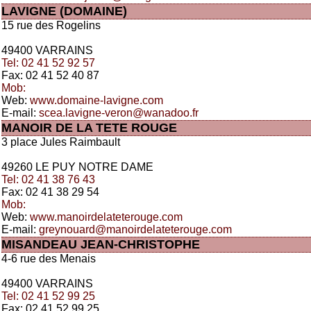
LAVIGNE (DOMAINE)
15 rue des Rogelins
49400 VARRAINS
Tel: 02 41 52 92 57
Fax: 02 41 52 40 87
Mob:
Web:
www.domaine-lavigne.com
E-mail:
scea.lavigne-veron@wanadoo.fr
MANOIR DE LA TETE ROUGE
3 place Jules Raimbault
49260 LE PUY NOTRE DAME
Tel: 02 41 38 76 43
Fax: 02 41 38 29 54
Mob:
Web:
www.manoirdelateterouge.com
E-mail:
greynouard@manoirdelateterouge.com
MISANDEAU JEAN-CHRISTOPHE
4-6 rue des Menais
49400 VARRAINS
Tel: 02 41 52 99 25
Fax: 02 41 52 99 25