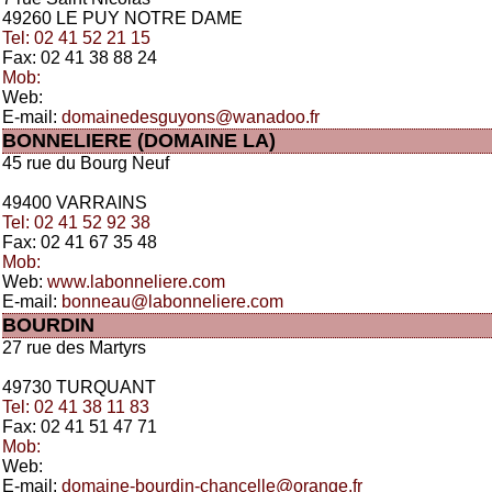
49260 LE PUY NOTRE DAME
Tel: 02 41 52 21 15
Fax: 02 41 38 88 24
Mob:
Web:
E-mail:
domainedesguyons@wanadoo.fr
BONNELIERE (DOMAINE LA)
45 rue du Bourg Neuf
49400 VARRAINS
Tel: 02 41 52 92 38
Fax: 02 41 67 35 48
Mob:
Web:
www.labonneliere.com
E-mail:
bonneau@labonneliere.com
BOURDIN
27 rue des Martyrs
49730 TURQUANT
Tel: 02 41 38 11 83
Fax: 02 41 51 47 71
Mob:
Web:
E-mail:
domaine-bourdin-chancelle@orange.fr