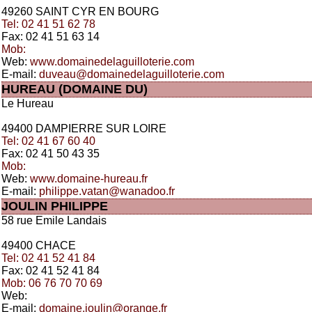
49260 SAINT CYR EN BOURG
Tel: 02 41 51 62 78
Fax: 02 41 51 63 14
Mob:
Web:
www.domainedelaguilloterie.com
E-mail:
duveau@domainedelaguilloterie.com
HUREAU (DOMAINE DU)
Le Hureau
49400 DAMPIERRE SUR LOIRE
Tel: 02 41 67 60 40
Fax: 02 41 50 43 35
Mob:
Web:
www.domaine-hureau.fr
E-mail:
philippe.vatan@wanadoo.fr
JOULIN PHILIPPE
58 rue Emile Landais
49400 CHACE
Tel: 02 41 52 41 84
Fax: 02 41 52 41 84
Mob: 06 76 70 70 69
Web:
E-mail:
domaine.joulin@orange.fr