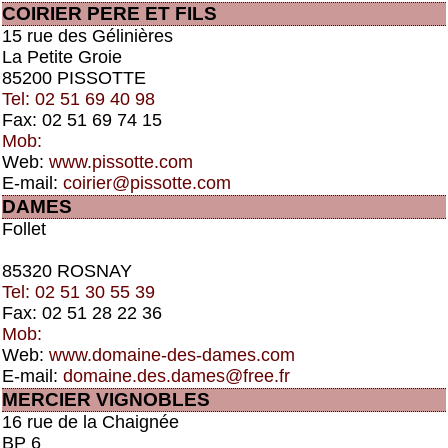
COIRIER PERE ET FILS
15 rue des Gélinières
La Petite Groie
85200 PISSOTTE
Tel: 02 51 69 40 98
Fax: 02 51 69 74 15
Mob:
Web:
www.pissotte.com
E-mail:
coirier@pissotte.com
DAMES
Follet
85320 ROSNAY
Tel: 02 51 30 55 39
Fax: 02 51 28 22 36
Mob:
Web:
www.domaine-des-dames.com
E-mail:
domaine.des.dames@free.fr
MERCIER VIGNOBLES
16 rue de la Chaignée
BP 6