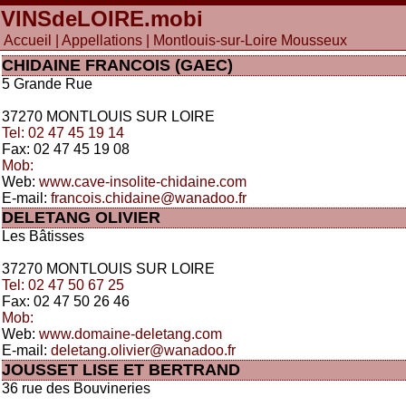
VINSdeLOIRE
.mobi
Accueil
|
Appellations
| Montlouis-sur-Loire Mousseux
CHIDAINE FRANCOIS (GAEC)
5 Grande Rue
37270 MONTLOUIS SUR LOIRE
Tel: 02 47 45 19 14
Fax: 02 47 45 19 08
Mob:
Web:
www.cave-insolite-chidaine.com
E-mail:
francois.chidaine@wanadoo.fr
DELETANG OLIVIER
Les Bâtisses
37270 MONTLOUIS SUR LOIRE
Tel: 02 47 50 67 25
Fax: 02 47 50 26 46
Mob:
Web:
www.domaine-deletang.com
E-mail:
deletang.olivier@wanadoo.fr
JOUSSET LISE ET BERTRAND
36 rue des Bouvineries