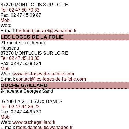
37270 MONTLOUIS SUR LOIRE
Tel: 02 47 50 70 33
Fax: 02 47 45 09 87
Mob:
Web:
E-mail:
bertrand.jousset@wanadoo.fr
LES LOGES DE LA FOLIE
21 rue des Rocheroux
Husseau
37270 MONTLOUIS SUR LOIRE
Tel: 02 47 45 18 30
Fax: 02 47 50 88 24
Mob:
Web:
www.les-loges-de-la-folie.com
E-mail:
contact@les-loges-de-la-folie.com
OUCHE GAILLARD
94 avenue Georges Sand
37700 LA VILLE AUX DAMES
Tel: 02 47 44 36 23
Fax: 02 47 44 95 30
Mob:
Web:
www.ouchegaillard.fr
E-mail:
regis.dansault@wanadoo.fr