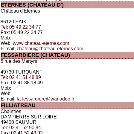
ETERNES (CHATEAU D')
Château d'Eternes
86120 SAIX
Tel: 05 49 22 34 77
Fax: 05 49 22 34 77
Mob:
Web:
www.chateau-eternes.com
E-mail:
chateau@chateau-eternes.com
FESSARDIERE (CHATEAU)
5 rue des Martyrs
49730 TURQUANT
Tel: 02 41 51 48 89
Fax: 02 41 38 18 49
Mob:
Web:
E-mail:
la-fessardiere@wanadoo.fr
FILLIATREAU
Chaintres
DAMPIERRE SUR LOIRE
49400 SAUMUR
Tel: 02 41 52 90 84
Fax: 02 41 52 49 92