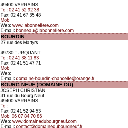
49400 VARRAINS
Tel: 02 41 52 92 38
Fax: 02 41 67 35 48
Mob:
Web:
www.labonneliere.com
E-mail:
bonneau@labonneliere.com
BOURDIN
27 rue des Martyrs
49730 TURQUANT
Tel: 02 41 38 11 83
Fax: 02 41 51 47 71
Mob:
Web:
E-mail:
domaine-bourdin-chancelle@orange.fr
BOURG NEUF (DOMAINE DU)
JOSEPH CHRISTIAN
31 rue du Bourg Neuf
49400 VARRAINS
Tel:
Fax: 02 41 52 94 53
Mob: 06 07 84 70 86
Web:
www.domainedubourgneuf.com
E-mail:
contact@domainedubourgneuf.fr