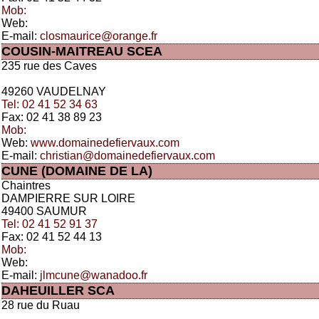
Mob:
Web:
E-mail:
closmaurice@orange.fr
COUSIN-MAITREAU SCEA
235 rue des Caves
49260 VAUDELNAY
Tel: 02 41 52 34 63
Fax: 02 41 38 89 23
Mob:
Web:
www.domainedefiervaux.com
E-mail:
christian@domainedefiervaux.com
CUNE (DOMAINE DE LA)
Chaintres
DAMPIERRE SUR LOIRE
49400 SAUMUR
Tel: 02 41 52 91 37
Fax: 02 41 52 44 13
Mob:
Web:
E-mail:
jlmcune@wanadoo.fr
DAHEUILLER SCA
28 rue du Ruau