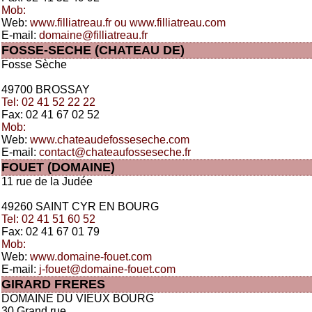
Mob:
Web:
www.filliatreau.fr ou www.filliatreau.com
E-mail:
domaine@filliatreau.fr
FOSSE-SECHE (CHATEAU DE)
Fosse Sèche
49700 BROSSAY
Tel: 02 41 52 22 22
Fax: 02 41 67 02 52
Mob:
Web:
www.chateaudefosseseche.com
E-mail:
contact@chateaufosseseche.fr
FOUET (DOMAINE)
11 rue de la Judée
49260 SAINT CYR EN BOURG
Tel: 02 41 51 60 52
Fax: 02 41 67 01 79
Mob:
Web:
www.domaine-fouet.com
E-mail:
j-fouet@domaine-fouet.com
GIRARD FRERES
DOMAINE DU VIEUX BOURG
30 Grand rue