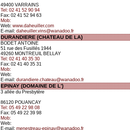
49400 VARRAINS
Tel: 02 41 52 90 94
Fax: 02 41 52 94 63
Mob:
Web:
www.daheuiller.com
E-mail:
daheuiller.vins@wanadoo.fr
DURANDIERE (CHATEAU DE LA)
BODET ANTOINE
51 rue des Fusillés 1944
49260 MONTREUIL BELLAY
Tel: 02 41 40 35 30
Fax: 02 41 40 35 31
Mob:
Web:
E-mail:
durandiere.chateau@wanadoo.fr
EPINAY (DOMAINE DE L')
3 allée du Presbytère
86120 POUANCAY
Tel: 05 49 22 98 08
Fax: 05 49 22 39 98
Mob:
Web:
E-mail:
menestreau-epinay@wanadoo.fr