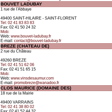
BOUVET LADUBAY
1 rue de l'Abbaye
49400 SAINT-HILAIRE - SAINT-FLORENT
Tel: 02 41 83 83 83
Fax: 02 41 50 24 32
Mob:
Web:
www.bouvet-ladubay.fr
E-mail:
contact@bouvet-ladubay.fr
BREZE (CHATEAU DE)
2 rue du Château
49260 BREZE
Tel: 02 41 51 62 06
Fax: 02 41 51 65 15
Mob:
Web:
www.vinsdesaumur.com
E-mail:
promobreze@wanadoo.fr
CLOS MAURICE (DOMAINE DES)
18 rue de la Mairie
49400 VARRAINS
Tel: 02 41 38 80 02
Fax: 02 41 52 44 32