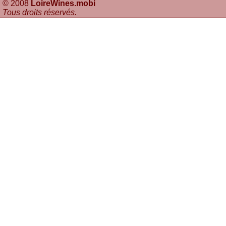
© 2008
LoireWines.mobi
Tous droits réservés
.