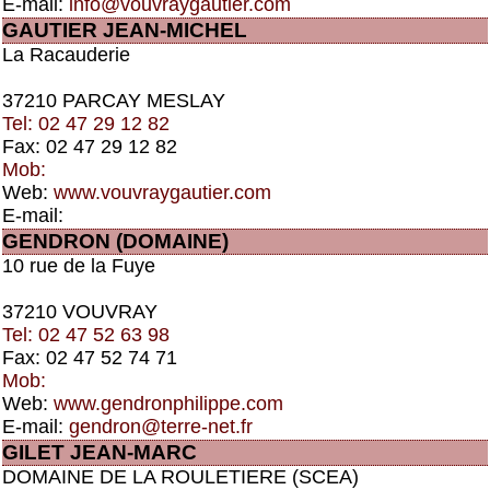
E-mail:
info@vouvraygautier.com
GAUTIER JEAN-MICHEL
La Racauderie
37210 PARCAY MESLAY
Tel: 02 47 29 12 82
Fax: 02 47 29 12 82
Mob:
Web:
www.vouvraygautier.com
E-mail:
GENDRON (DOMAINE)
10 rue de la Fuye
37210 VOUVRAY
Tel: 02 47 52 63 98
Fax: 02 47 52 74 71
Mob:
Web:
www.gendronphilippe.com
E-mail:
gendron@terre-net.fr
GILET JEAN-MARC
DOMAINE DE LA ROULETIERE (SCEA)