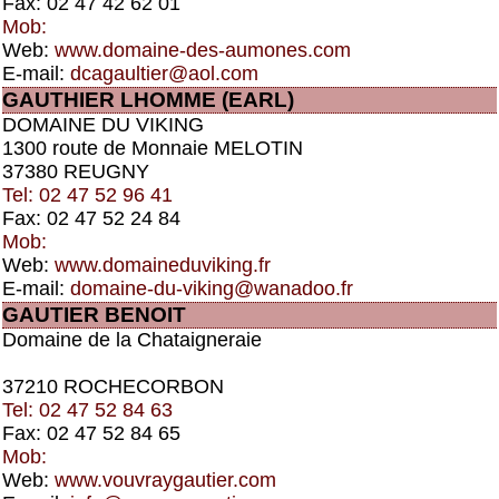
Fax: 02 47 42 62 01
Mob:
Web:
www.domaine-des-aumones.com
E-mail:
dcagaultier@aol.com
GAUTHIER LHOMME (EARL)
DOMAINE DU VIKING
1300 route de Monnaie MELOTIN
37380 REUGNY
Tel: 02 47 52 96 41
Fax: 02 47 52 24 84
Mob:
Web:
www.domaineduviking.fr
E-mail:
domaine-du-viking@wanadoo.fr
GAUTIER BENOIT
Domaine de la Chataigneraie
37210 ROCHECORBON
Tel: 02 47 52 84 63
Fax: 02 47 52 84 65
Mob:
Web:
www.vouvraygautier.com